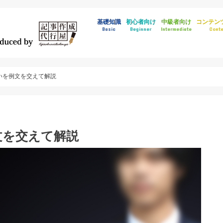
基礎知識
初心者向け
中級者向け
コンテン
Basic
Beginner
Intermediate
Conte
いを例文を交えて解説
文を交えて解説