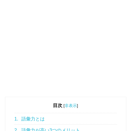
目次
[
非表示
]
1.
語彙力とは
2.
語彙力が高い3つのメリット