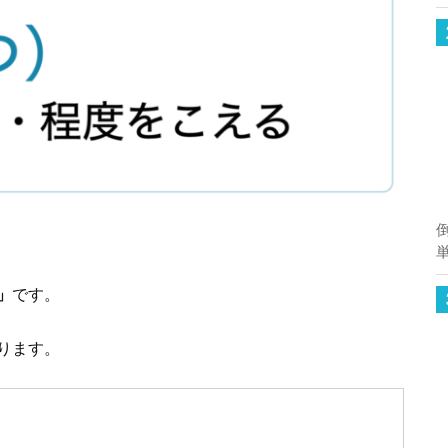
」
です。
ります。