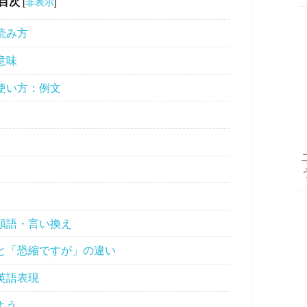
目次
[
非表示
]
読み方
意味
使い方：例文
類語・言い換え
と「恐縮ですが」の違い
英語表現
よう